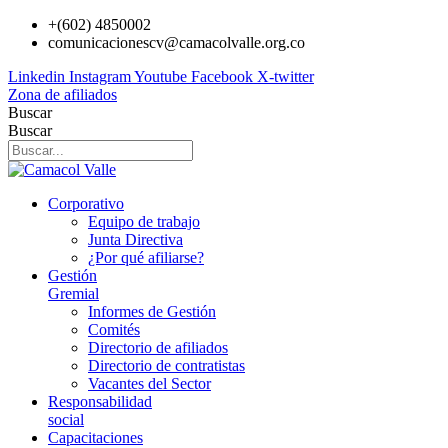
Ir
+(602) 4850002
al
comunicacionescv@camacolvalle.org.co
contenido
Linkedin
Instagram
Youtube
Facebook
X-twitter
Zona de afiliados
Buscar
Buscar
Corporativo
Equipo de trabajo
Junta Directiva
¿Por qué afiliarse?
Gestión
Gremial
Informes de Gestión
Comités
Directorio de afiliados
Directorio de contratistas
Vacantes del Sector
Responsabilidad
social
Capacitaciones