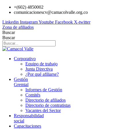
Ir
+(602) 4850002
al
comunicacionescv@camacolvalle.org.co
contenido
Linkedin
Instagram
Youtube
Facebook
X-twitter
Zona de afiliados
Buscar
Buscar
Corporativo
Equipo de trabajo
Junta Directiva
¿Por qué afiliarse?
Gestión
Gremial
Informes de Gestión
Comités
Directorio de afiliados
Directorio de contratistas
Vacantes del Sector
Responsabilidad
social
Capacitaciones