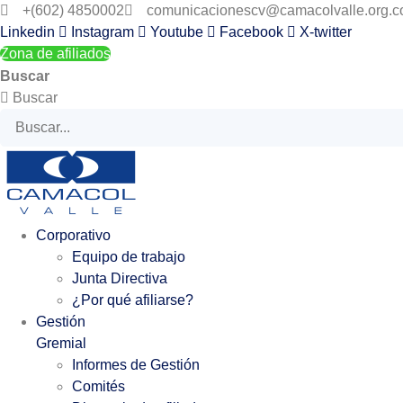
Ir
+(602) 4850002
comunicacionescv@camacolvalle.org.c
al
Linkedin
Instagram
Youtube
Facebook
X-twitter
contenido
Zona de afiliados
Buscar
Buscar
Corporativo
Equipo de trabajo
Junta Directiva
¿Por qué afiliarse?
Gestión
Gremial
Informes de Gestión
Comités