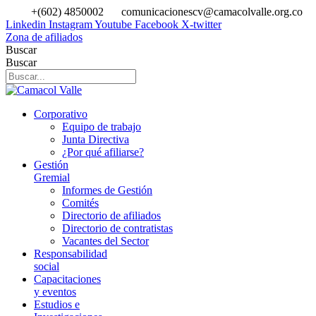
Ir
+(602) 4850002
comunicacionescv@camacolvalle.org.co
al
Linkedin
Instagram
Youtube
Facebook
X-twitter
contenido
Zona de afiliados
Buscar
Buscar
Corporativo
Equipo de trabajo
Junta Directiva
¿Por qué afiliarse?
Gestión
Gremial
Informes de Gestión
Comités
Directorio de afiliados
Directorio de contratistas
Vacantes del Sector
Responsabilidad
social
Capacitaciones
y eventos
Estudios e