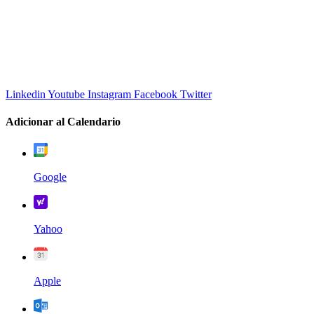
¿Estás interesado en alguna capacitación? ¡Escríbeme!
Catherine
Online
Hola ¡Por aquí puedo brindarte información!
Linkedin
Youtube
Instagram
Facebook
Twitter
Adicionar al Calendario
Google
Yahoo
Apple