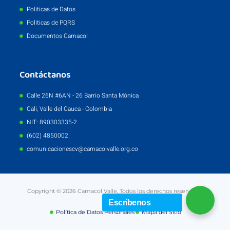
Politicas de Datos
Politicas de PQRS
Documentos Camacol
Contáctanos
Calle 26N #6AN - 26 Barrio Santa Mónica
Cali, Valle del Cauca - Colombia
NIT: 890303335-2
(602) 4850002
comunicacionescv@camacolvalle.org.co
Copyright © 2026 Camacol Valle, Todos los derechos reservados
Escríbenos
Política de Datos Personales
Mapa del Sitio