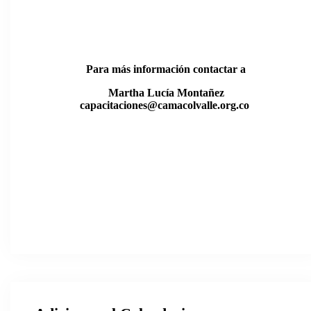
Agosto 4, 6, 11, 13, 18, 20, 25 y 27
Para más información contactar a
Martha Lucía Montañez
capacitaciones@camacolvalle.org.co
Martha
Online
¿Estás interesado en alguna capacitación? ¡Escríbeme!