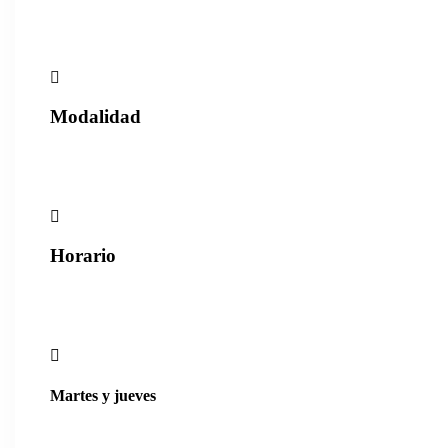
No Afiliados: $1.400.000 + IVA
Modalidad
Virtual sincrónica
Horario
6:00pm a 9:00pm
Martes y jueves
Julio 21, 23, 28, 30