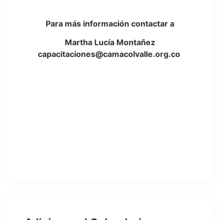
Para más información contactar a
Martha Lucía Montañez
capacitaciones@camacolvalle.org.co
Martha
Online
¿Estás interesado en alguna capacitación?
¡Escríbeme!