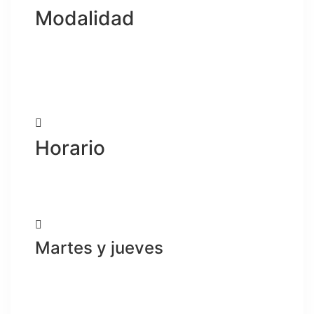
Modalidad
Virtual sincrónica
32 horas / 8 sesiones
Horario
5:00pm a 9:00pm
Martes y jueves
S
eptiembre
1, 3, 8, 10, 15, 17, 22, 24