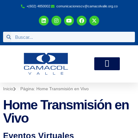
+(602) 4850002
comunicacionescv@camacolvalle.org.co
Zona de Afiliados
Inicio
Página: Home Transmisión en Vivo
Home Transmisión en
Vivo
Eventos Virtuales