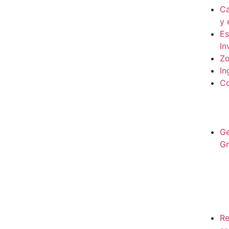
Ca
y 
Es
In
Zo
In
Co
Ge
Gr
Re