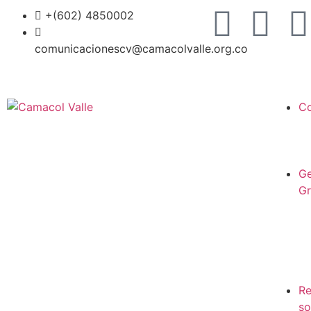
+(602) 4850002
comunicacionescv@camacolvalle.org.co
Co
Ge
Gr
Re
so