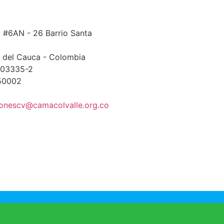
 #6AN - 26 Barrio Santa
le del Cauca - Colombia
303335-2
50002
onescv@camacolvalle.org.co