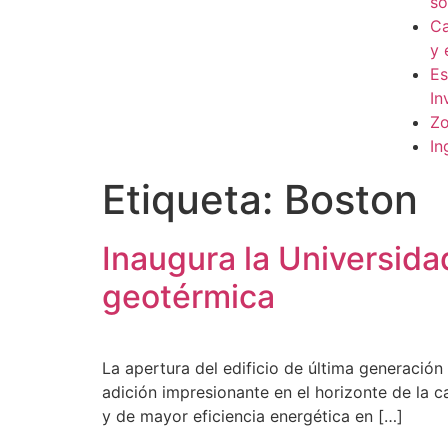
so
Ca
y 
Es
In
Zo
In
Etiqueta:
Boston
Inaugura la Universida
geotérmica
La apertura del edificio de última generació
adición impresionante en el horizonte de la c
y de mayor eficiencia energética en […]