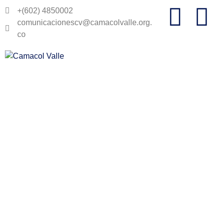
+(602) 4850002
comunicacionescv@camacolvalle.org.
co