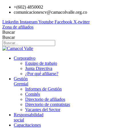
Ir
+(602) 4850002
al
comunicacionescv@camacolvalle.org.co
contenido
Linkedin
Instagram
Youtube
Facebook
X-twitter
Zona de afiliados
Buscar
Buscar
Corporativo
Equipo de trabajo
Junta Directiva
¿Por qué afiliarse?
Gestión
Gremial
Informes de Gestión
Comités
Directorio de afiliados
Directorio de contratistas
Vacantes del Sector
Responsabilidad
social
Capacitaciones