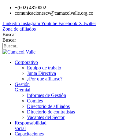
Ir
+(602) 4850002
al
comunicacionescv@camacolvalle.org.co
contenido
Linkedin
Instagram
Youtube
Facebook
X-twitter
Zona de afiliados
Buscar
Buscar
Corporativo
Equipo de trabajo
Junta Directiva
¿Por qué afiliarse?
Gestión
Gremial
Informes de Gestión
Comités
Directorio de afiliados
Directorio de contratistas
Vacantes del Sector
Responsabilidad
social
Capacitaciones