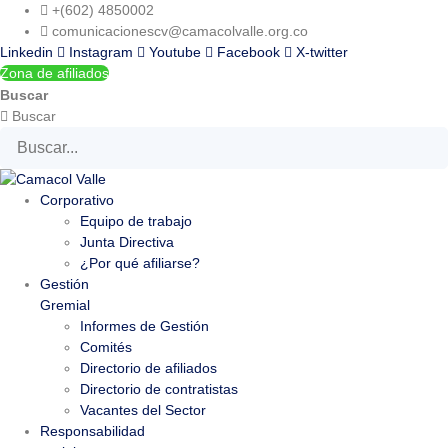
Ir
+(602) 4850002
al
comunicacionescv@camacolvalle.org.co
contenido
Linkedin
Instagram
Youtube
Facebook
X-twitter
Zona de afiliados
Buscar
Buscar
Corporativo
Equipo de trabajo
Junta Directiva
¿Por qué afiliarse?
Gestión
Gremial
Informes de Gestión
Comités
Directorio de afiliados
Directorio de contratistas
Vacantes del Sector
Responsabilidad