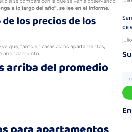
juli
ello si se compara con la que se venía observando
ga a lo largo del año”, se lee en el informe.
Sem
de los precios de los
de 
juli
 se ve que, tanto en casas como apartamentos,
Su
de arrendamiento.
s arriba del promedio
En
os para apartamentos