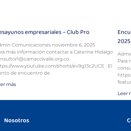
esayunos empresariales – Club Pro
Encu
2025
dmin Comunicaciones
noviembre 6, 2025
ra más información contactar a Caterine Hidalgo
Admi
nsultor1@camacolvalle.org.co
Para 
tps://www.youtube.com/shorts/ev9g13c2UCE El
consu
nto de encuentro de
https
featu
eer más
Leer 
Nosotros
C