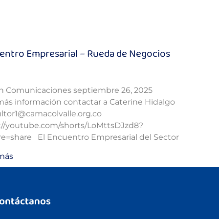
entro Empresarial – Rueda de Negocios
n Comunicaciones
septiembre 26, 2025
más información contactar a Caterine Hidalgo
ltor1@camacolvalle.org.co
://youtube.com/shorts/LoMttsDJzd8?
re=share El Encuentro Empresarial del Sector
más
ontáctanos