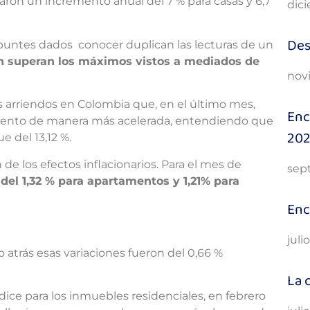
raron un incremento anual del 7 % para casas y 6,7
dici
Des
puntes dados conocer duplican las lecturas de un
n superan los máximos vistos a mediados de
nov
os arriendos en Colombia que, en el último mes,
Enc
miento de manera más acelerada, entendiendo que
20
ue del 13,12 %.
e los efectos inflacionarios. Para el mes de
sep
el 1,32 % para apartamentos y 1,21% para
Enc
juli
ño atrás esas variaciones fueron del 0,66 %
La 
ice para los inmuebles residenciales, en febrero