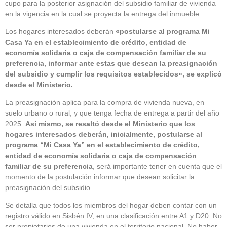
cupo para la posterior asignación del subsidio familiar de vivienda
en la vigencia en la cual se proyecta la entrega del inmueble.
Los hogares interesados deberán
«postularse al programa Mi
Casa Ya en el establecimiento de crédito, entidad de
economía solidaria o caja de compensación familiar de su
preferencia, informar ante estas que desean la preasignación
del subsidio y cumplir los requisitos establecidos», se explicó
desde el Ministerio.
La preasignación aplica para la compra de vivienda nueva, en
suelo urbano o rural, y que tenga fecha de entrega a partir del año
2025.
Así mismo, se resaltó desde el Ministerio que los
hogares interesados deberán, inicialmente, postularse al
programa “Mi Casa Ya” en el establecimiento de crédito,
entidad de economía solidaria o caja de compensación
familiar de su preferencia
, será importante tener en cuenta que el
momento de la postulación informar que desean solicitar la
preasignación del subsidio.
Se detalla que todos los miembros del hogar deben contar con un
registro válido en Sisbén IV, en una clasificación entre A1 y D20. No
ser propietarios de una vivienda en el territorio nacional. No haber