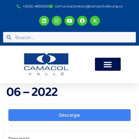
+(602) 4850002
comunicacionescv@camacolvalle.org.co
06 – 2022
Descargar
Descargar
53