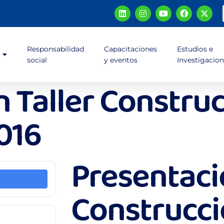
Responsabilidad
Capacitaciones
Estudios e
social
y eventos
Investigacio
 Taller Constru
016
Presentaci
Construcc
6