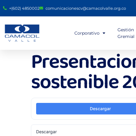
+(602) 4850002
comunicacionescv@camacolvalle.org.co
Gestión
Corporativo
Gremial
Presentacion
sostenible 2
Descargar
Descargar