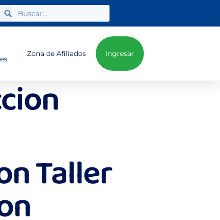
Zona de Afiliados
Ingresar
nes
ccion
on Taller
ion