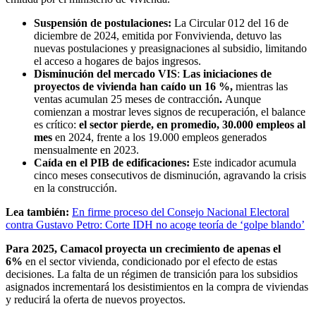
Suspensión de postulaciones:
La Circular 012 del 16 de
diciembre de 2024, emitida por Fonvivienda, detuvo las
nuevas postulaciones y preasignaciones al subsidio, limitando
el acceso a hogares de bajos ingresos.
Disminución del mercado VIS
:
Las iniciaciones de
proyectos de vivienda han caído un 16 %,
mientras las
ventas acumulan 25 meses de contracción
.
Aunque
comienzan a mostrar leves signos de recuperación, el balance
es crítico:
el sector pierde, en promedio, 30.000 empleos al
mes
en 2024, frente a los 19.000 empleos generados
mensualmente en 2023.
Caída en el PIB de edificaciones:
Este indicador acumula
cinco meses consecutivos de disminución, agravando la crisis
en la construcción.
Lea también:
En firme proceso del Consejo Nacional Electoral
contra Gustavo Petro: Corte IDH no acoge teoría de ‘golpe blando’
Para 2025, Camacol proyecta un crecimiento de apenas el
6%
en el sector vivienda, condicionado por el efecto de estas
decisiones. La falta de un régimen de transición para los subsidios
asignados incrementará los desistimientos en la compra de viviendas
y reducirá la oferta de nuevos proyectos.