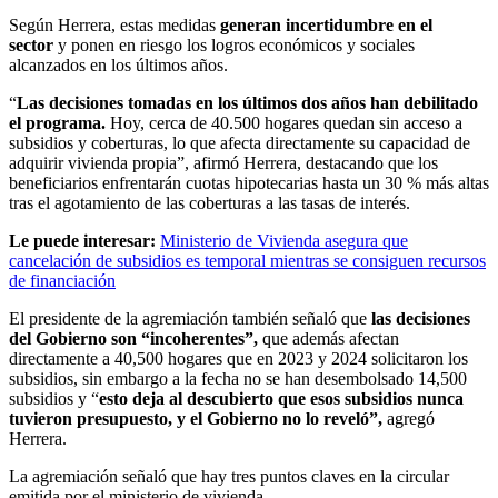
Según Herrera, estas medidas
generan incertidumbre en el
sector
y ponen en riesgo los logros económicos y sociales
alcanzados en los últimos años.
“
Las decisiones tomadas en los últimos dos años han debilitado
el programa.
Hoy, cerca de 40.500 hogares quedan sin acceso a
subsidios y coberturas, lo que afecta directamente su capacidad de
adquirir vivienda propia”, afirmó Herrera, destacando que los
beneficiarios enfrentarán cuotas hipotecarias hasta un 30 % más altas
tras el agotamiento de las coberturas a las tasas de interés.
Le puede interesar:
Ministerio de Vivienda asegura que
cancelación de subsidios es temporal mientras se consiguen recursos
de financiación
El presidente de la agremiación también señaló que
las decisiones
del Gobierno son “incoherentes”,
que además afectan
directamente a 40,500 hogares que en 2023 y 2024 solicitaron los
subsidios, sin embargo a la fecha no se han desembolsado 14,500
subsidios y “
esto deja al descubierto que esos subsidios nunca
tuvieron presupuesto, y el Gobierno no lo reveló”,
agregó
Herrera.
La agremiación señaló que hay tres puntos claves en la circular
emitida por el ministerio de vivienda.