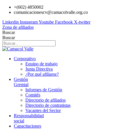
Ir
+(602) 4850002
al
comunicacionescv@camacolvalle.org.co
contenido
Linkedin
Instagram
Youtube
Facebook
X-twitter
Zona de afiliados
Buscar
Buscar
Corporativo
Equipo de trabajo
Junta Directiva
¿Por qué afiliarse?
Gestión
Gremial
Informes de Gestión
Comités
Directorio de afiliados
Directorio de contratistas
Vacantes del Sector
Responsabilidad
social
Capacitaciones