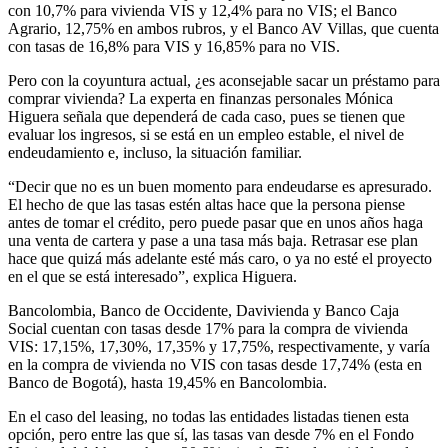
con 10,7% para vivienda VIS y 12,4% para no VIS; el Banco
Agrario, 12,75% en ambos rubros, y el Banco AV Villas, que cuenta
con tasas de 16,8% para VIS y 16,85% para no VIS.
Pero con la coyuntura actual, ¿es aconsejable sacar un préstamo para
comprar vivienda? La experta en finanzas personales Mónica
Higuera señala que dependerá de cada caso, pues se tienen que
evaluar los ingresos, si se está en un empleo estable, el nivel de
endeudamiento e, incluso, la situación familiar.
“Decir que no es un buen momento para endeudarse es apresurado.
El hecho de que las tasas estén altas hace que la persona piense
antes de tomar el crédito, pero puede pasar que en unos años haga
una venta de cartera y pase a una tasa más baja. Retrasar ese plan
hace que quizá más adelante esté más caro, o ya no esté el proyecto
en el que se está interesado”, explica Higuera.
Bancolombia, Banco de Occidente, Davivienda y Banco Caja
Social cuentan con tasas desde 17% para la compra de vivienda
VIS: 17,15%, 17,30%, 17,35% y 17,75%, respectivamente, y varía
en la compra de vivienda no VIS con tasas desde 17,74% (esta en
Banco de Bogotá), hasta 19,45% en Bancolombia.
En el caso del leasing, no todas las entidades listadas tienen esta
opción, pero entre las que sí, las tasas van desde 7% en el Fondo