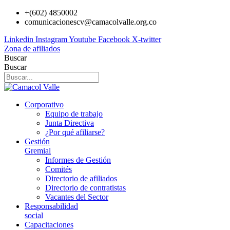
Ir
+(602) 4850002
al
comunicacionescv@camacolvalle.org.co
contenido
Linkedin
Instagram
Youtube
Facebook
X-twitter
Zona de afiliados
Buscar
Buscar
Corporativo
Equipo de trabajo
Junta Directiva
¿Por qué afiliarse?
Gestión
Gremial
Informes de Gestión
Comités
Directorio de afiliados
Directorio de contratistas
Vacantes del Sector
Responsabilidad
social
Capacitaciones