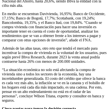
Nacional del Ahorro, hasta 20,6%, siendo Bbva la entidad con la
cifra más alta.
En medio se encuentran Davivienda, 16,95%; Banco de Occidente,
17,15%; Banco de Bogotá, 17,7%; Scotiabank, con 19,24%;
Bancolombia, 19,35%, y el Banco Itaú, con 19,84%. “Cuando se
compra vivienda con financiación para hacer una inversión es
importante tener en cuenta el costo de oportunidad, analizar los
rendimientos que se van a obtener frente a los intereses a pagar y
comparar con otras opciones de inversión”, añade el FNA.
Además de las altas tasas, otro reto que tendrá el mercado para
incentivar la compra de vivienda es la voluntad de los usuarios, pues
según prevé Bbva Research, durante 2023 la venta anual podría
contraerse hasta 26% con menos de 200.000 unidades.
“La situación económica no solo está afectando la compra de
vivienda sino a todos los sectores de la economía, hay una
incertidumbre generalizada. El costo del crédito que ofrece la banca
es cada vez más alto, la inflación se ve en la canasta y el bolsillo de
los hogares está cada día más impactado, es una cadena. Por esto,
pensar en un alto endeudamiento no está en el radar de las
personas”, concluye Wilson Triana, experto y consultor en banca y
seguros.
Cinco pautas para tomar la decisión correcta