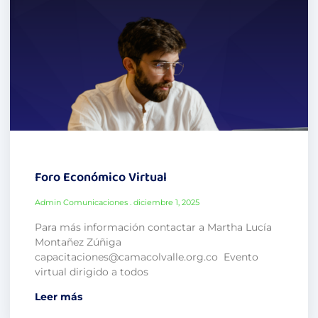
Foro Económico Virtual
Admin Comunicaciones
diciembre 1, 2025
Para más información contactar a Martha Lucía
Montañez Zúñiga
capacitaciones@camacolvalle.org.co Evento
virtual dirigido a todos
Leer más