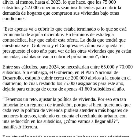
alivio, al menos, hasta el 2023, lo que hace, que los 75.000
subsidios y 52.000 coberturas sean insuficientes para cubrir la
demanda de hogares que compraron sus viviendas bajo otras
condiciones.
“Esto apenas va a cubrir lo que estaba terminado o lo que se está
terminando de aquí a diciembre. En términos de estrategia
contracíclica, hay que cubrir esta oferta. La duda que tendrá que
cuestionarse el Gobierno y el Congreso es cómo va a quedar el
presupuesto el otro año para ver de las otras viviendas que ya están
iniciadas, cuántas se van a cubrir el próximo año”, dice.
Entre sus cálculos, para 2024, se necesitarían entre 65.000 y 70.000
subsidios. Sin embargo, el Gobierno, en el Plan Nacional de
Desarrollo, estipuló cubrir cerca de 200.000 alivios a la cuota en el
cuatrienio, lo cual, restando los 75.000 asignados para este año,
dejaría para entrega de cerca de apenas 41.600 subsidios al año.
“Tenemos un reto, ajustar la política de vivienda. Por eso era tan
importante un régimen de transición, porque si bien, queremos que
cada vez la política de vivienda pudiera atender a más hogares de
menores ingresos, teniendo en cuenta el crecimiento urbano, con
una reducción en los subsidios, ¿cómo vamos a llegar allá?”,
manifestó Herrera.