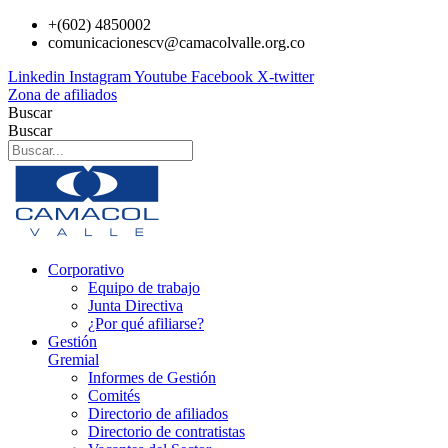
Ir
+(602) 4850002
al
comunicacionescv@camacolvalle.org.co
contenido
Linkedin
Instagram
Youtube
Facebook
X-twitter
Zona de afiliados
Buscar
Buscar
Corporativo
Equipo de trabajo
Junta Directiva
¿Por qué afiliarse?
Gestión
Gremial
Informes de Gestión
Comités
Directorio de afiliados
Directorio de contratistas