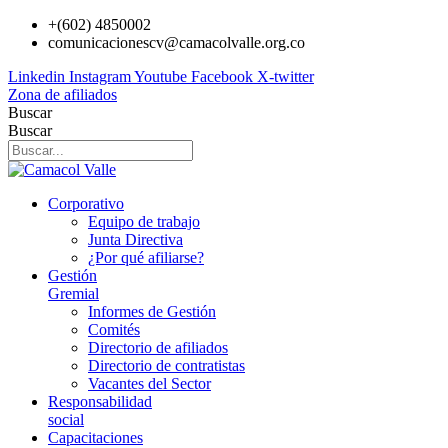
Ir
+(602) 4850002
al
comunicacionescv@camacolvalle.org.co
contenido
Linkedin
Instagram
Youtube
Facebook
X-twitter
Zona de afiliados
Buscar
Buscar
Corporativo
Equipo de trabajo
Junta Directiva
¿Por qué afiliarse?
Gestión
Gremial
Informes de Gestión
Comités
Directorio de afiliados
Directorio de contratistas
Vacantes del Sector
Responsabilidad
social
Capacitaciones