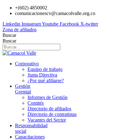
Ir
+(602) 4850002
al
comunicacionescv@camacolvalle.org.co
contenido
Linkedin
Instagram
Youtube
Facebook
X-twitter
Zona de afiliados
Buscar
Buscar
Corporativo
Equipo de trabajo
Junta Directiva
¿Por qué afiliarse?
Gestión
Gremial
Informes de Gestión
Comités
Directorio de afiliados
Directorio de contratistas
Vacantes del Sector
Responsabilidad
social
Capacitaciones