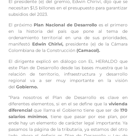
El presidente (e) del gremio, Edwin Chiriví, dijo que se
necesitan $1,5 billones en el presupuesto para garantizar
subsidios del 2023.
El próximo
Plan Nacional de Desarrollo
es el primero
en la historia del país que pone al tema de
ordenamiento territorial en una de sus prioridades,
manifestó
Edwin Chiriví,
presidente (e) de la Cámara
Colombiana de la Construcción
(Camacol).
El dirigente explicó en diálogo con EL HERALDO que
este Plan de Desarrollo desde las bases muestra que la
relación de territorio, infraestructura y desarrollo
regional va a ser muy importante en la visión
del
Gobierno.
“Para nosotros el Plan de Desarrollo es clave en
diferentes elementos, si en el se define que la
vivienda
diferencial
que llama el Gobierno tiene que ser de
170
salarios mínimos
, tiene que pasar por ese plan, por
ende hay un elemento de carácter legal importante. Ya
pasamos la página de la tributaria, ya estamos del otro
lado, ahora el énfasis es Plan de Desarrollo y Ley de