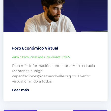
Foro Económico Virtual
Admin Comunicaciones
diciembre 1, 2025
Para más información contactar a Martha Lucía
Montañez Zúñiga
capacitaciones@camacolvalle.org.co Evento
virtual dirigido a todos
Leer más