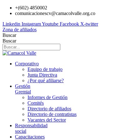
Ir
+(602) 4850002
al
comunicacionescv@camacolvalle.org.co
contenido
Linkedin
Instagram
Youtube
Facebook
X-twitter
Zona de afiliados
Buscar
Buscar
Corporativo
Equipo de trabajo
Junta Directiva
¿Por qué afiliarse?
Gestión
Gremial
Informes de Gestión
Comités
Directorio de afiliados
Directorio de contratistas
Vacantes del Sector
Responsabilidad
social
Capacitaciones