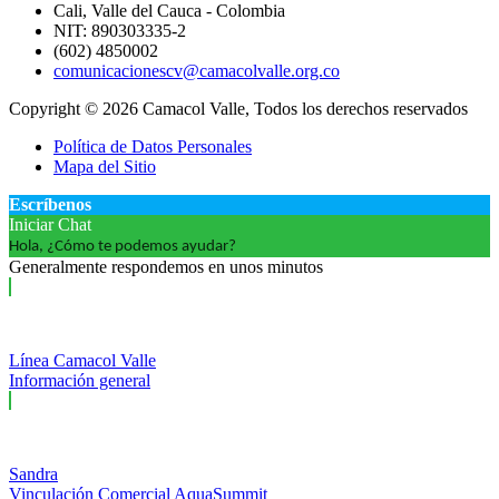
Cali, Valle del Cauca - Colombia
NIT: 890303335-2
(602) 4850002
comunicacionescv@camacolvalle.org.co
Copyright © 2026 Camacol Valle, Todos los derechos reservados
Política de Datos Personales
Mapa del Sitio
Escríbenos
Iniciar Chat
Hola, ¿Cómo te podemos ayudar?
Generalmente respondemos en unos minutos
Línea Camacol Valle
Información general
Sandra
Vinculación Comercial AquaSummit