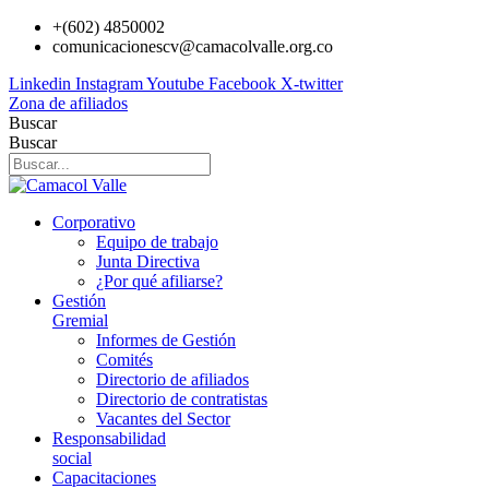
Ir
+(602) 4850002
al
comunicacionescv@camacolvalle.org.co
contenido
Linkedin
Instagram
Youtube
Facebook
X-twitter
Zona de afiliados
Buscar
Buscar
Corporativo
Equipo de trabajo
Junta Directiva
¿Por qué afiliarse?
Gestión
Gremial
Informes de Gestión
Comités
Directorio de afiliados
Directorio de contratistas
Vacantes del Sector
Responsabilidad
social
Capacitaciones