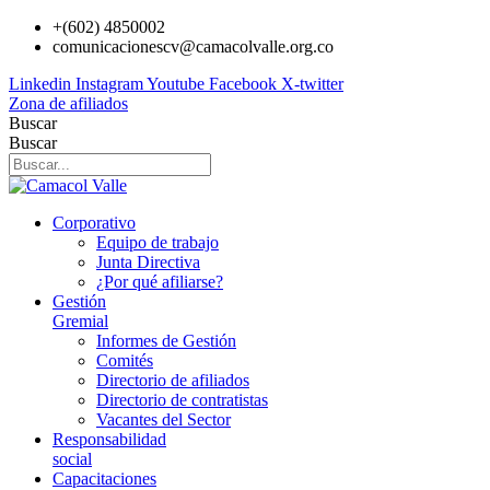
Ir
+(602) 4850002
al
comunicacionescv@camacolvalle.org.co
contenido
Linkedin
Instagram
Youtube
Facebook
X-twitter
Zona de afiliados
Buscar
Buscar
Corporativo
Equipo de trabajo
Junta Directiva
¿Por qué afiliarse?
Gestión
Gremial
Informes de Gestión
Comités
Directorio de afiliados
Directorio de contratistas
Vacantes del Sector
Responsabilidad
social
Capacitaciones