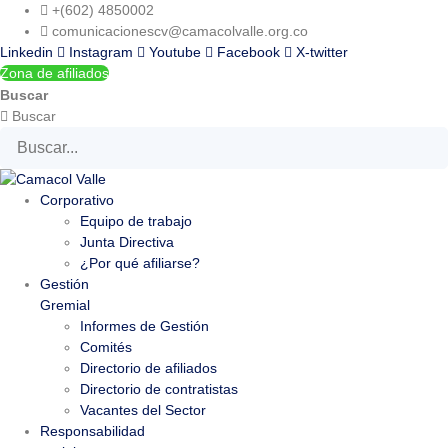
Ir
+(602) 4850002
al
comunicacionescv@camacolvalle.org.co
contenido
Linkedin
Instagram
Youtube
Facebook
X-twitter
Zona de afiliados
Buscar
Buscar
Corporativo
Equipo de trabajo
Junta Directiva
¿Por qué afiliarse?
Gestión
Gremial
Informes de Gestión
Comités
Directorio de afiliados
Directorio de contratistas
Vacantes del Sector
Responsabilidad