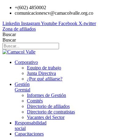
Ir
+(602) 4850002
al
comunicacionescv@camacolvalle.org.co
contenido
Linkedin
Instagram
Youtube
Facebook
X-twitter
Zona de afiliados
Buscar
Buscar
Corporativo
Equipo de trabajo
Junta Directiva
¿Por qué afiliarse?
Gestión
Gremial
Informes de Gestión
Comités
Directorio de afiliados
Directorio de contratistas
Vacantes del Sector
Responsabilidad
social
Capacitaciones