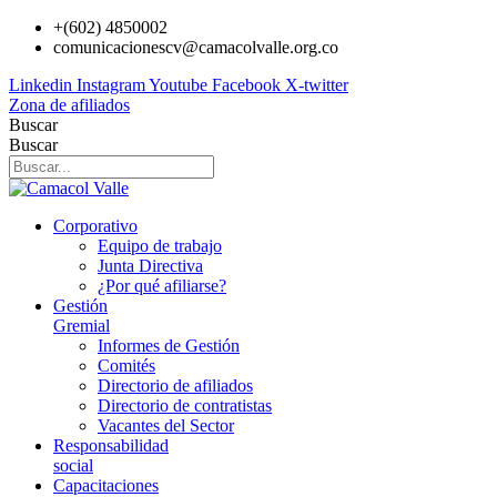
Ir
+(602) 4850002
al
comunicacionescv@camacolvalle.org.co
contenido
Linkedin
Instagram
Youtube
Facebook
X-twitter
Zona de afiliados
Buscar
Buscar
Corporativo
Equipo de trabajo
Junta Directiva
¿Por qué afiliarse?
Gestión
Gremial
Informes de Gestión
Comités
Directorio de afiliados
Directorio de contratistas
Vacantes del Sector
Responsabilidad
social
Capacitaciones