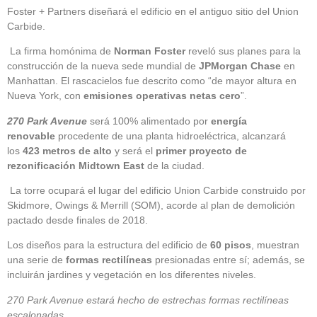
Foster + Partners diseñará el edificio en el antiguo sitio del Union
Carbide.
La firma homónima de
Norman Foster
reveló sus planes para la
construcción de la nueva sede mundial de
JPMorgan Chase
en
Manhattan. El rascacielos fue descrito como “de mayor altura en
Nueva York, con
emisiones operativas netas cero
”.
270 Park Avenue
será 100% alimentado por
energía
renovable
procedente de una planta hidroeléctrica, alcanzará
los
423 metros de alto
y será el
primer proyecto de
rezonificación Midtown East
de la ciudad.
La torre ocupará el lugar del edificio Union Carbide construido por
Skidmore, Owings & Merrill (SOM), acorde al plan de demolición
pactado desde finales de 2018.
Los diseños para la estructura del edificio de
60 pisos
, muestran
una serie de
formas rectilíneas
presionadas entre sí; además, se
incluirán jardines y vegetación en los diferentes niveles.
270 Park Avenue estará hecho de estrechas formas rectilíneas
escalonadas.