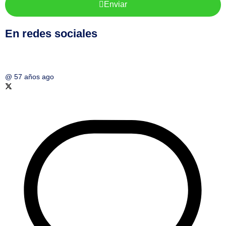
Enviar
En redes sociales
@
57 años ago