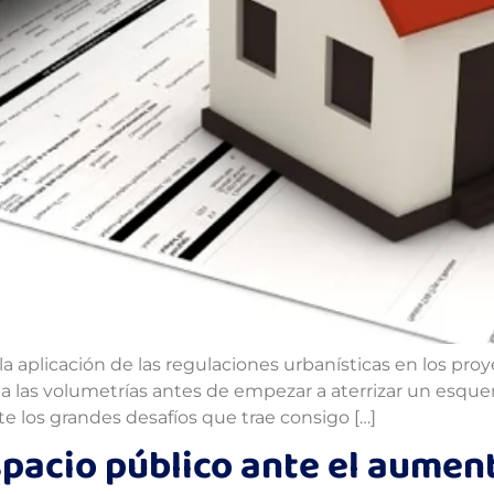
la aplicación de las regulaciones urbanísticas en los pro
 y a las volumetrías antes de empezar a aterrizar un es
e los grandes desafíos que trae consigo […]
espacio público ante el aumen