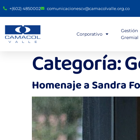
+(602) 4850002
comunicacionescv@camacolvalle.org.co
Gestión
Corporativo
Gremial
Categoría:
G
Homenaje a Sandra Fo