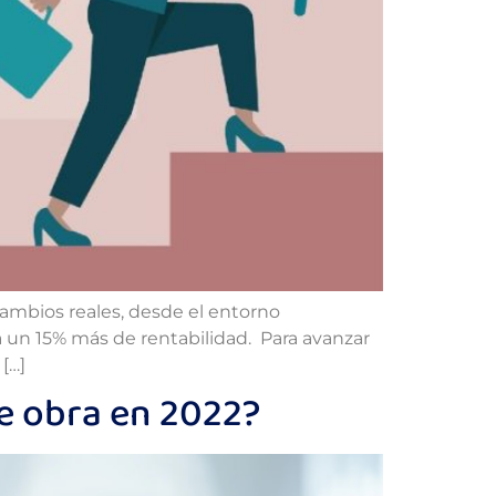
mbios reales, desde el entorno
 un 15% más de rentabilidad. Para avanzar
[…]
de obra en 2022?