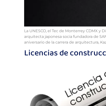
La UNESCO, el Tec de Monterrey CDMX y Dise
arquitecta japonesa socia fundadora de SA
aniversario de la carrera de arquitectura, 
Licencias de construcc