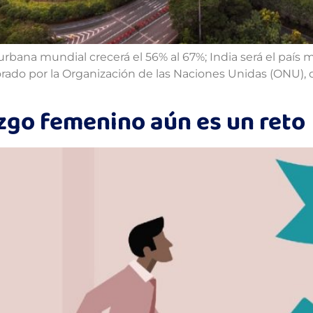
bana mundial crecerá el 56% al 67%; India será el país 
orado por la Organización de las Naciones Unidas (ONU),
azgo femenino aún es un reto