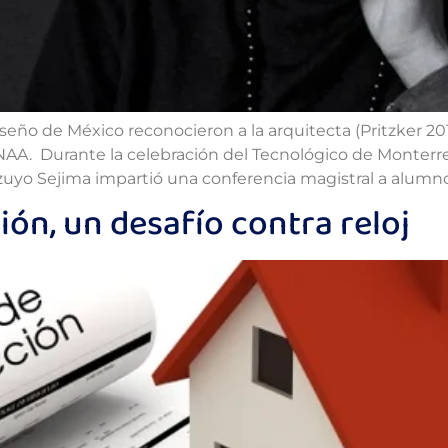
ño de México reconocieron a la arquitecta (Pritzker 2010
NAA. Durante la celebración del Tecnológico de Monter
Kazuyo Sejima impartió una conferencia magistral a alumno
ión, un desafío contra reloj