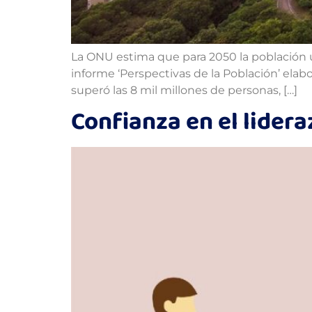
La ONU estima que para 2050 la población ur
informe ‘Perspectivas de la Población’ elab
superó las 8 mil millones de personas, […]
Confianza en el lider