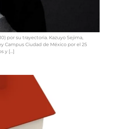
) por su trayectoria. Kazuyo Sejima,
rey Campus Ciudad de México por el 25
s y […]