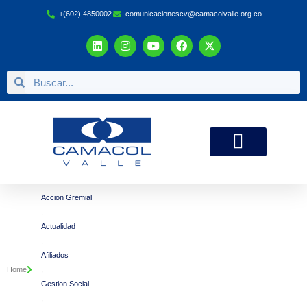
+(602) 4850002
comunicacionescv@camacolvalle.org.co
Zona de Afiliados
Accion Gremial
,
Actualidad
,
Afiliados
Home
,
Gestion Social
,