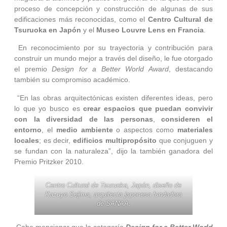
proceso de concepción y construcción de algunas de sus
edificaciones más reconocidas, como el
Centro Cultural de
Tsuruoka en Japón
y el
Museo Louvre Lens en Francia
.
En reconocimiento por su trayectoria y contribución para
construir un mundo mejor a través del diseño, le fue otorgado
el premio
Design for a Better World Award
, destacando
también su compromiso académico.
“En las obras arquitectónicas existen diferentes ideas, pero
lo que yo busco es
crear espacios que puedan convivir
con la diversidad de las personas
,
consideren el
entorno
, el
medio ambiente
o aspectos como
materiales
locales
; es decir,
edificios multipropósito
que conjuguen y
se fundan con la naturaleza”, dijo la también ganadora del
Premio Pritzker 2010.
Centro Cultural de Tsuruoka, Japón, diseño de
Kazuyo Sejima, arquitecta japonesa fundadora
de SANAA.
Cabe mencionar que la categoría
Design for a Better World