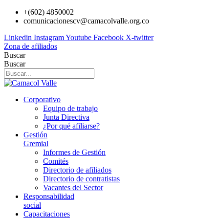
Ir
+(602) 4850002
al
comunicacionescv@camacolvalle.org.co
contenido
Linkedin
Instagram
Youtube
Facebook
X-twitter
Zona de afiliados
Buscar
Buscar
Corporativo
Equipo de trabajo
Junta Directiva
¿Por qué afiliarse?
Gestión
Gremial
Informes de Gestión
Comités
Directorio de afiliados
Directorio de contratistas
Vacantes del Sector
Responsabilidad
social
Capacitaciones